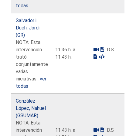
todas
Salvador i
Duch, Jordi
(GR)
NOTA: Esta
intervención
11:36 h. a
D.S
trató
11:43 h.
conjuntamente
varias
iniciativas :
ver
todas
González
López, Nahuel
(GSUMAR)
NOTA: Esta
intervención
11:43 h. a
D.S