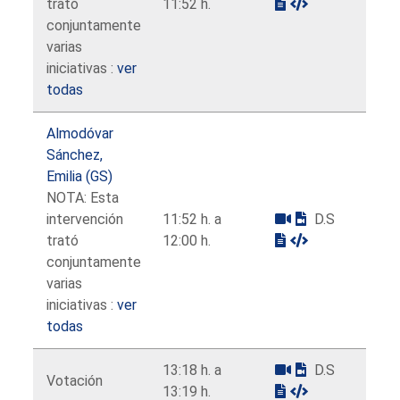
trató
11:52 h.
conjuntamente
varias
iniciativas :
ver
todas
Almodóvar
Sánchez,
Emilia (GS)
NOTA: Esta
intervención
11:52 h. a
D.S
trató
12:00 h.
conjuntamente
varias
iniciativas :
ver
todas
13:18 h. a
D.S
Votación
13:19 h.