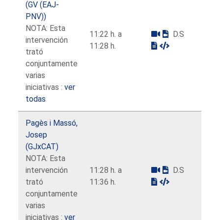
(GV (EAJ-
PNV))
NOTA: Esta
11:22 h. a
D.S
intervención
11:28 h.
trató
conjuntamente
varias
iniciativas :
ver
todas
Pagès i Massó,
Josep
(GJxCAT)
NOTA: Esta
intervención
11:28 h. a
D.S
trató
11:36 h.
conjuntamente
varias
iniciativas :
ver