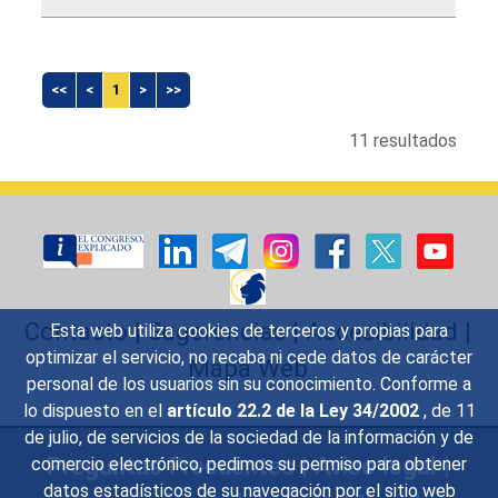
<<
<
1
>
>>
11 resultados
Contacto
|
Sugerencias
|
Accesibilidad
|
Esta web utiliza cookies de terceros y propias para
optimizar el servicio, no recaba ni cede datos de carácter
Mapa Web
personal de los usuarios sin su conocimiento. Conforme a
lo dispuesto en el
artículo 22.2 de la Ley 34/2002
, de 11
de julio, de servicios de la sociedad de la información y de
Preguntas Frecuentes
|
Aviso legal
|
comercio electrónico, pedimos su permiso para obtener
datos estadísticos de su navegación por el sitio web