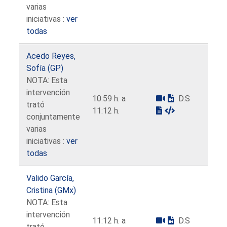
varias
iniciativas :
ver
todas
Acedo Reyes,
Sofía (GP)
NOTA: Esta
intervención
10:59 h. a
D.S
trató
11:12 h.
conjuntamente
varias
iniciativas :
ver
todas
Valido García,
Cristina (GMx)
NOTA: Esta
intervención
11:12 h. a
D.S
trató