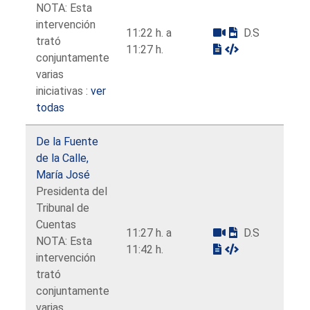
NOTA: Esta
intervención
11:22 h. a
D.S
trató
11:27 h.
conjuntamente
varias
iniciativas :
ver
todas
De la Fuente
de la Calle,
María José
Presidenta del
Tribunal de
Cuentas
11:27 h. a
D.S
NOTA: Esta
11:42 h.
intervención
trató
conjuntamente
varias