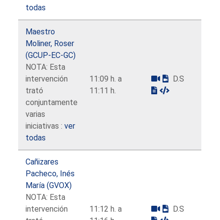
todas
Maestro
Moliner, Roser
(GCUP-EC-GC)
NOTA: Esta
intervención
11:09 h. a
D.S
trató
11:11 h.
conjuntamente
varias
iniciativas :
ver
todas
Cañizares
Pacheco, Inés
María (GVOX)
NOTA: Esta
intervención
11:12 h. a
D.S