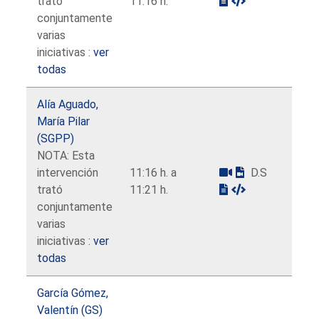
trató
11:16 h.
conjuntamente
varias
iniciativas :
ver
todas
Alía Aguado,
María Pilar
(SGPP)
NOTA: Esta
intervención
11:16 h. a
D.S
trató
11:21 h.
conjuntamente
varias
iniciativas :
ver
todas
García Gómez,
Valentín (GS)