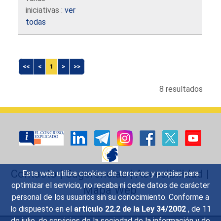
iniciativas :
ver
todas
<<
<
1
>
>>
8 resultados
Contacto
|
Sugerencias
|
Accesibilidad
|
Esta web utiliza cookies de terceros y propias para
optimizar el servicio, no recaba ni cede datos de carácter
Mapa Web
personal de los usuarios sin su conocimiento. Conforme a
lo dispuesto en el
artículo 22.2 de la Ley 34/2002
, de 11
de julio, de servicios de la sociedad de la información y de