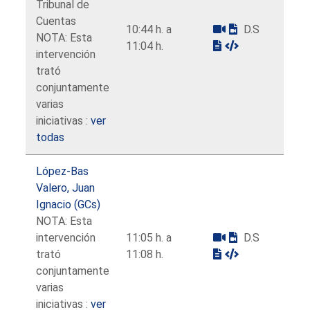
Tribunal de
Cuentas
10:44 h. a
D.S
NOTA: Esta
11:04 h.
intervención
trató
conjuntamente
varias
iniciativas :
ver
todas
López-Bas
Valero, Juan
Ignacio (GCs)
NOTA: Esta
intervención
11:05 h. a
D.S
trató
11:08 h.
conjuntamente
varias
iniciativas :
ver