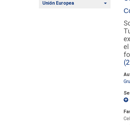
Alternar
Unión Europea
Co
So
Tu
e
el
fo
(
Au
Gru
Se
Fa
Ce