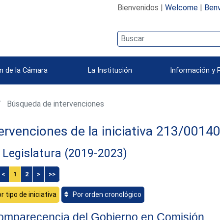
Bienvenidos |
Welcome
|
Benv
n de la Cámara
La Institución
Información y 
Búsqueda de intervenciones
ervenciones de la iniciativa 213/0014
 Legislatura (2019-2023)
<
1
2
>
>>
r tipo de iniciativa
Por orden cronológico
omparecencia del Gobierno en Comisión