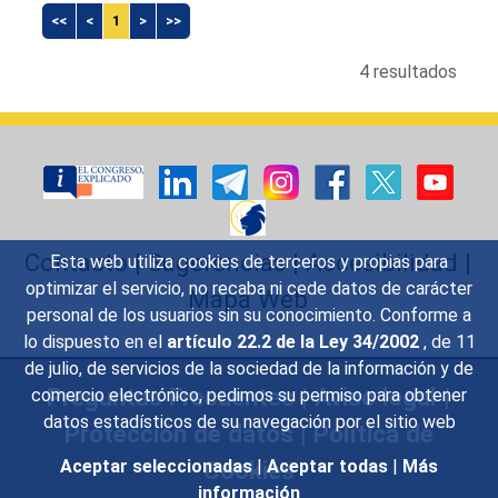
<<
<
1
>
>>
4 resultados
Contacto
|
Sugerencias
|
Accesibilidad
|
Esta web utiliza cookies de terceros y propias para
optimizar el servicio, no recaba ni cede datos de carácter
Mapa Web
personal de los usuarios sin su conocimiento. Conforme a
lo dispuesto en el
artículo 22.2 de la Ley 34/2002
, de 11
de julio, de servicios de la sociedad de la información y de
Preguntas Frecuentes
|
Aviso legal
|
comercio electrónico, pedimos su permiso para obtener
datos estadísticos de su navegación por el sitio web
Protección de datos
|
Política de
Cookies
Aceptar seleccionadas
|
Aceptar todas
|
Más
información