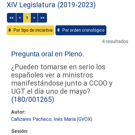
XIV Legislatura (2019-2023)
<<
<
1
>
>>
Por tipo de iniciativa
Por orden cronológico
4 resultados
Pregunta oral en Pleno.
¿Pueden tomarse en serio los
españoles ver a ministros
manifestándose junto a CCOO y
UGT el día uno de mayo?
(180/001265)
Autor:
Cañizares Pacheco, Inés María (GVOX)
Sesión: