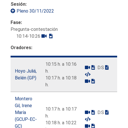
Sesión:
Pleno 30/11/2022
Fase:
Pregunta-contestación
10:14-10:26
Oradores:
10:15 h. a 10:16
D.S
Hoyo Juliá,
h.
Belén (GP)
10:17 h. a 10:18
h.
Montero
Gil, Irene
10:17 h. a 10:17
María
D.S
h.
(GCUP-EC-
10:18 h. a 10:22
GC)