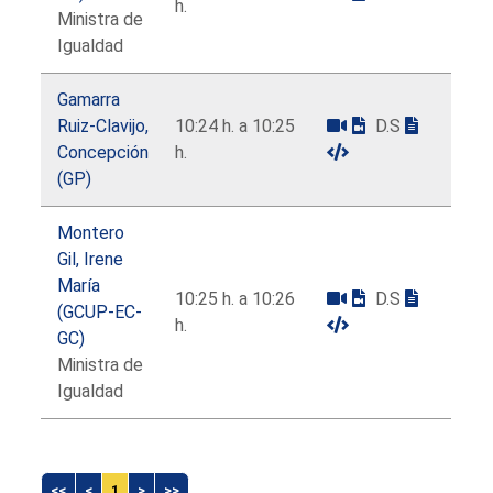
h.
Ministra de
Igualdad
Gamarra
Ruiz-Clavijo,
10:24 h. a 10:25
D.S
Concepción
h.
(GP)
Montero
Gil, Irene
María
10:25 h. a 10:26
D.S
(GCUP-EC-
h.
GC)
Ministra de
Igualdad
<<
<
1
>
>>