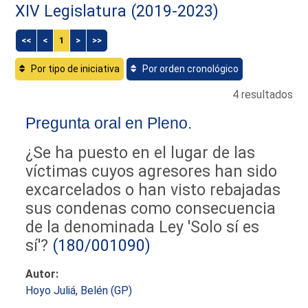
XIV Legislatura (2019-2023)
<<
<
1
>
>>
Por tipo de iniciativa
Por orden cronológico
4 resultados
Pregunta oral en Pleno.
¿Se ha puesto en el lugar de las
víctimas cuyos agresores han sido
excarcelados o han visto rebajadas
sus condenas como consecuencia
de la denominada Ley 'Solo sí es
sí'?
(180/001090)
Autor:
Hoyo Juliá, Belén (GP)