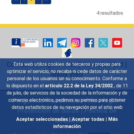
4 resultados
Contacto
|
Sugerencias
|
Accesibilidad
|
Esta web utiliza cookies de terceros y propias para
optimizar el servicio, no recaba ni cede datos de carácter
Mapa Web
personal de los usuarios sin su conocimiento. Conforme a
lo dispuesto en el
artículo 22.2 de la Ley 34/2002
, de 11
de julio, de servicios de la sociedad de la información y de
Preguntas Frecuentes
|
Aviso legal
|
comercio electrónico, pedimos su permiso para obtener
datos estadísticos de su navegación por el sitio web
Protección de datos
|
Política de
Cookies
Aceptar seleccionadas
|
Aceptar todas
|
Más
información