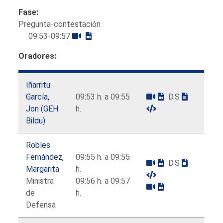
Fase:
Pregunta-contestación
09:53-09:57
Oradores:
Iñarritu
García,
09:53 h. a 09:55
D.S
Jon (GEH
h.
Bildu)
Robles
Fernández,
09:55 h. a 09:55
D.S
Margarita
h.
Ministra
09:56 h. a 09:57
de
h.
Defensa