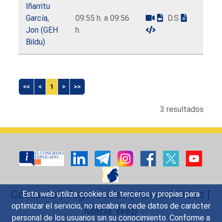
Iñarritu
García,
09:55 h. a 09:56
D.S
Jon (GEH
h.
Bildu)
<<
<
1
>
>>
3 resultados
Contacto
|
Sugerencias
|
Accesibilidad
|
Esta web utiliza cookies de terceros y propias para
optimizar el servicio, no recaba ni cede datos de carácter
Mapa Web
personal de los usuarios sin su conocimiento. Conforme a