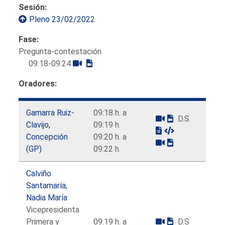
Sesión:
Pleno 23/02/2022
Fase:
Pregunta-contestación
09:18-09:24
Oradores:
Gamarra Ruiz-
09:18 h. a
D.S
Clavijo,
09:19 h.
Concepción
09:20 h. a
(GP)
09:22 h.
Calviño
Santamaría,
Nadia María
Vicepresidenta
Primera y
09:19 h. a
D.S