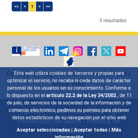
<<
<
1
>
>>
3 resultados
Contacto
|
Sugerencias
|
Accesibilidad
|
Esta web utiliza cookies de terceros y propias para
optimizar el servicio, no recaba ni cede datos de carácter
Mapa Web
personal de los usuarios sin su conocimiento. Conforme a
lo dispuesto en el
artículo 22.2 de la Ley 34/2002
, de 11
de julio, de servicios de la sociedad de la información y de
Preguntas Frecuentes
|
Aviso legal
|
comercio electrónico, pedimos su permiso para obtener
datos estadísticos de su navegación por el sitio web
Protección de datos
|
Política de
Cookies
Aceptar seleccionadas
|
Aceptar todas
|
Más
información