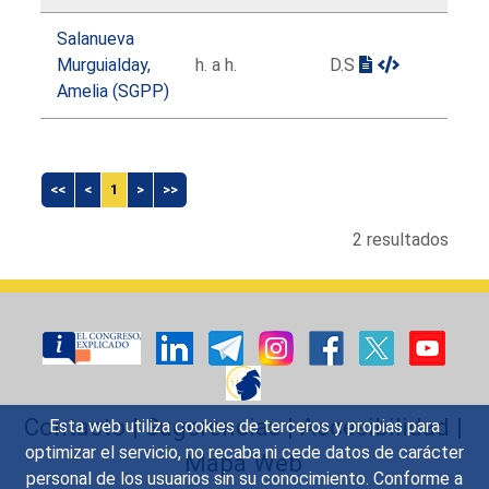
Salanueva
Murguialday,
h. a h.
D.S
Amelia (SGPP)
<<
<
1
>
>>
2 resultados
Contacto
|
Sugerencias
|
Accesibilidad
|
Esta web utiliza cookies de terceros y propias para
optimizar el servicio, no recaba ni cede datos de carácter
Mapa Web
personal de los usuarios sin su conocimiento. Conforme a