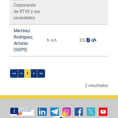
Corporación
de RTVE y sus
sociedades
Martínez
Rodríguez,
h. a h.
D.S
Antonio
(SGPS)
<<
<
1
>
>>
2 resultados