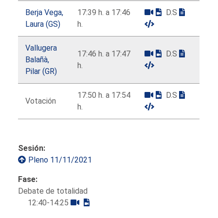
Berja Vega,
17:39 h. a 17:46
D.S
Laura (GS)
h.
Vallugera
17:46 h. a 17:47
D.S
Balañà,
h.
Pilar (GR)
17:50 h. a 17:54
D.S
Votación
h.
Sesión:
Pleno 11/11/2021
Fase:
Debate de totalidad
12:40-14:25