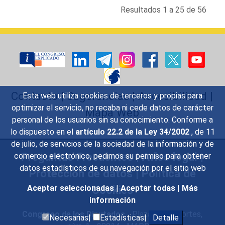
Resultados 1 a 25 de 56
Contacto
|
Sugerencias
|
Accesibilidad
|
Esta web utiliza cookies de terceros y propias para
optimizar el servicio, no recaba ni cede datos de carácter
Mapa Web
personal de los usuarios sin su conocimiento. Conforme a
lo dispuesto en el
artículo 22.2 de la Ley 34/2002
, de 11
de julio, de servicios de la sociedad de la información y de
Preguntas Frecuentes
|
Aviso legal
|
comercio electrónico, pedimos su permiso para obtener
datos estadísticos de su navegación por el sitio web
Protección de datos
|
Política de
Cookies
Aceptar seleccionadas
|
Aceptar todas
|
Más
información
Congreso de los Diputados
- Plaza de las Cortes,
Necesarias|
Estadísticas|
Detalle