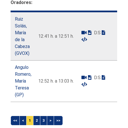
Oradores:
Ruiz
Solás,
María
D.S
12:41 h. a 12:51 h.
de la
Cabeza
(GVOX)
Angulo
Romero,
D.S
María
12:52 h. a 13:03 h.
Teresa
(GP)
<<
<
1
2
3
>
>>