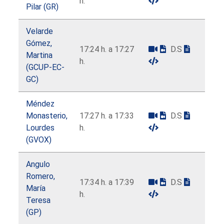
h.
Pilar (GR)
Velarde
Gómez,
17:24 h. a 17:27
D.S
Martina
h.
(GCUP-EC-
GC)
Méndez
Monasterio,
17:27 h. a 17:33
D.S
Lourdes
h.
(GVOX)
Angulo
Romero,
17:34 h. a 17:39
D.S
María
h.
Teresa
(GP)