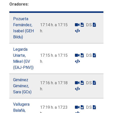
Oradores:
Pozueta
Fernández,
17:14 h. a 17:15
D.S
Isabel (GEH
h.
Bildu)
Legarda
Uriarte,
17:15 h. a 17:15
D.S
Mikel (GV
h.
(EAJ-PNV))
Giménez
17:16 h. a 17:18
D.S
Giménez,
h.
Sara (GCs)
Vallugera
17:19 h. a 17:23
D.S
Balañà,