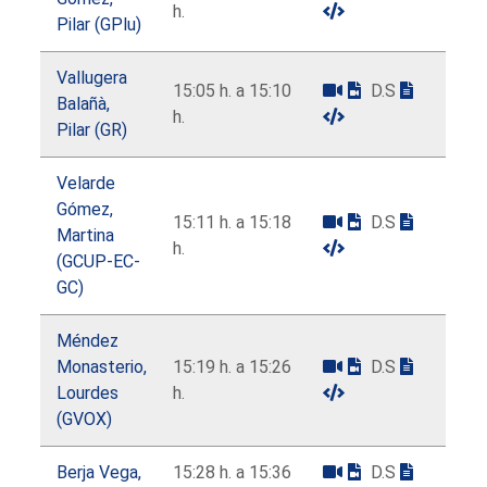
h.
Pilar (GPlu)
Vallugera
15:05 h. a 15:10
D.S
Balañà,
h.
Pilar (GR)
Velarde
Gómez,
15:11 h. a 15:18
D.S
Martina
h.
(GCUP-EC-
GC)
Méndez
Monasterio,
15:19 h. a 15:26
D.S
Lourdes
h.
(GVOX)
Berja Vega,
15:28 h. a 15:36
D.S