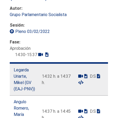
Autor:
Grupo Parlamentario Socialista
Sesión:
Pleno 03/02/2022
Fase:
Aprobación
14:30-15:37
Legarda
Uriarte,
14:32 h. a 14:37
D.S
Mikel (GV
h.
(EAJ-PNV))
Angulo
Romero,
14:37 h. a 14:45
D.S
María
h.