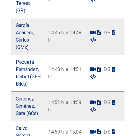
Teresa
(GP)
García
Adanero,
14:45 h. a 14:48
D.S
Carlos
h.
(GMx)
Pozueta
Fernández,
14:48 h. a 14:51
D.S
Isabel (GEH
h.
Bildu)
Giménez
14:52 h. a 14:59
D.S
Giménez,
h.
Sara (GCs)
Calvo
14:59 h. a 15:04
D.S
Gómez,