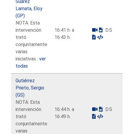
Suárez
Lamata, Eloy
(GP)
NOTA: Esta
intervención
16:41 h. a
D.S
trató
16:43 h.
conjuntamente
varias
iniciativas :
ver
todas
Gutiérrez
Prieto, Sergio
(GS)
NOTA: Esta
intervención
16:44 h. a
D.S
trató
16:49 h.
conjuntamente
varias