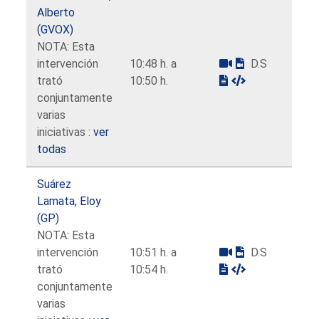
Alberto
(GVOX)
NOTA: Esta
intervención
10:48 h. a
D.S
trató
10:50 h.
conjuntamente
varias
iniciativas :
ver
todas
Suárez
Lamata, Eloy
(GP)
NOTA: Esta
intervención
10:51 h. a
D.S
trató
10:54 h.
conjuntamente
varias