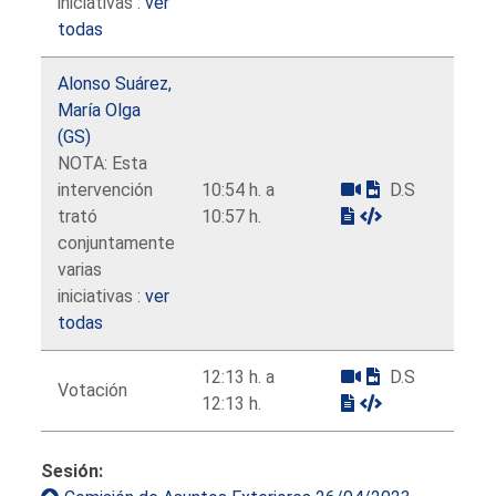
iniciativas :
ver
todas
Alonso Suárez,
María Olga
(GS)
NOTA: Esta
intervención
10:54 h. a
D.S
trató
10:57 h.
conjuntamente
varias
iniciativas :
ver
todas
12:13 h. a
D.S
Votación
12:13 h.
Sesión: