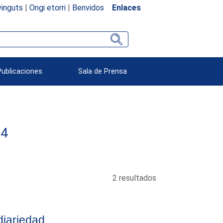
inguts
|
Ongi etorri
|
Benvidos
Enlaces
Publicaciones
Sala de Prensa
34
2 resultados
diariedad.