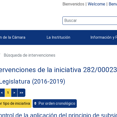
Bienvenidos |
Welcome
|
Benv
n de la Cámara
La Institución
Información y 
Búsqueda de intervenciones
ervenciones de la iniciativa 282/0002
 Legislatura (2016-2019)
<
1
>
>>
r tipo de iniciativa
Por orden cronológico
ntrol de la aplicación del principio de subsi