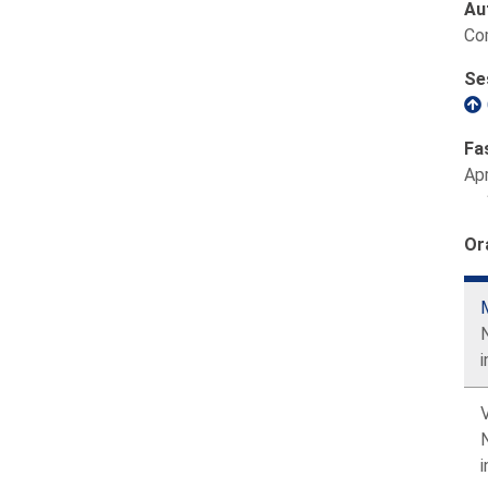
Au
Com
Se
Fa
Ap
Or
i
N
i