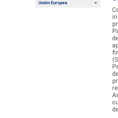
Alternar
Unión Europea
C
in
pr
Pa
de
ap
fi
(S
Pr
de
pr
re
A
cu
d