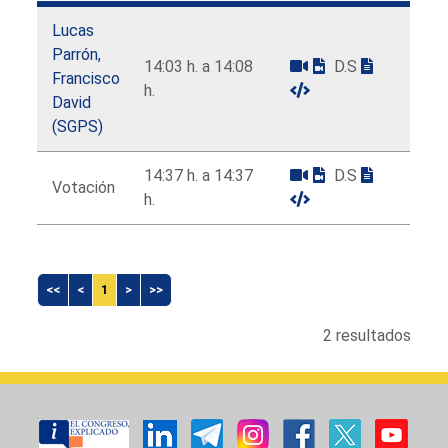
Lucas
Parrón,
14:03 h. a 14:08
D.S
Francisco
h.
David
(SGPS)
14:37 h. a 14:37
D.S
Votación
h.
<<
<
1
>
>>
2 resultados