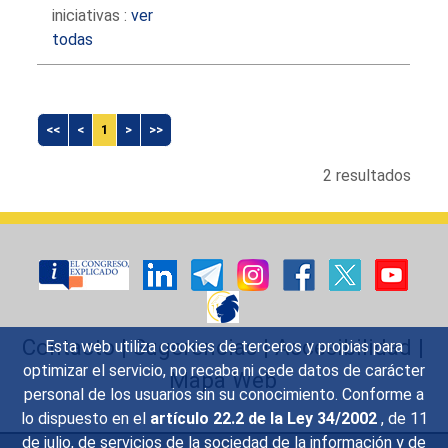
iniciativas :
ver
todas
<<
<
1
>
>>
2 resultados
Contacto
|
Sugerencias
|
Accesibilidad
|
Esta web utiliza cookies de terceros y propias para
optimizar el servicio, no recaba ni cede datos de carácter
Mapa Web
personal de los usuarios sin su conocimiento. Conforme a
lo dispuesto en el
artículo 22.2 de la Ley 34/2002
, de 11
de julio, de servicios de la sociedad de la información y de