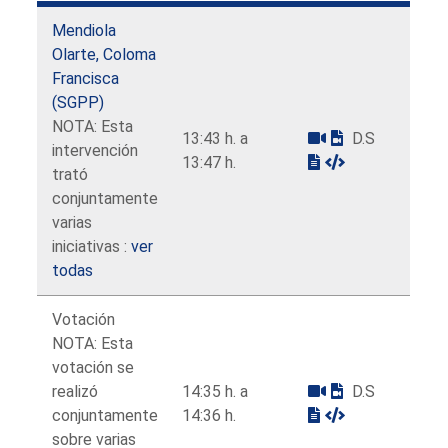
Mendiola
Olarte, Coloma
Francisca
(SGPP)
NOTA: Esta
13:43 h. a
D.S
intervención
13:47 h.
trató
conjuntamente
varias
iniciativas :
ver
todas
Votación
NOTA: Esta
votación se
realizó
14:35 h. a
D.S
conjuntamente
14:36 h.
sobre varias