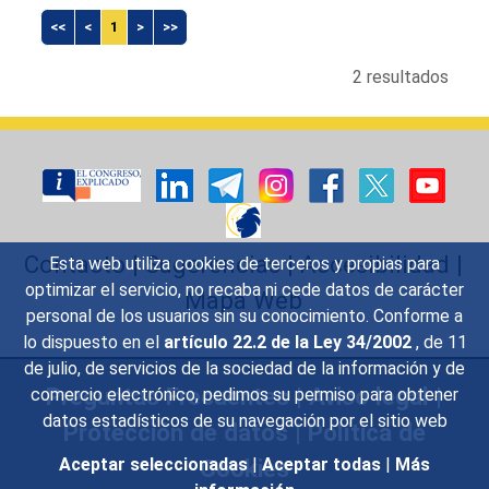
<<
<
1
>
>>
2 resultados
Contacto
|
Sugerencias
|
Accesibilidad
|
Esta web utiliza cookies de terceros y propias para
optimizar el servicio, no recaba ni cede datos de carácter
Mapa Web
personal de los usuarios sin su conocimiento. Conforme a
lo dispuesto en el
artículo 22.2 de la Ley 34/2002
, de 11
de julio, de servicios de la sociedad de la información y de
Preguntas Frecuentes
|
Aviso legal
|
comercio electrónico, pedimos su permiso para obtener
datos estadísticos de su navegación por el sitio web
Protección de datos
|
Política de
Cookies
Aceptar seleccionadas
|
Aceptar todas
|
Más