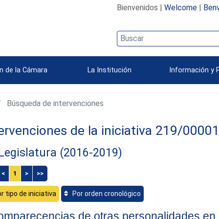
Bienvenidos |
Welcome
|
Benv
n de la Cámara
La Institución
Información y 
Búsqueda de intervenciones
ervenciones de la iniciativa 219/0000
 Legislatura (2016-2019)
<
1
>
>>
r tipo de iniciativa
Por orden cronológico
omparecencias de otras personalidades en