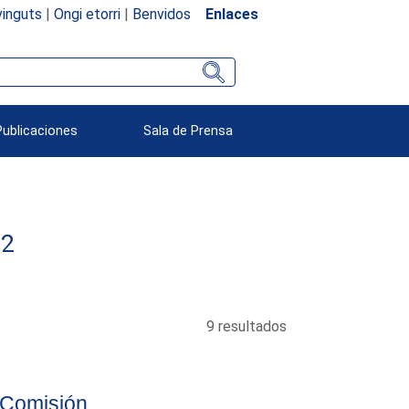
inguts
|
Ongi etorri
|
Benvidos
Enlaces
Publicaciones
Sala de Prensa
12
9 resultados
 Comisión