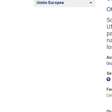
Alternar
Unión Europea
O
So
UN
pa
na
lo
Au
Gr
Se
Fa
Ce
Or