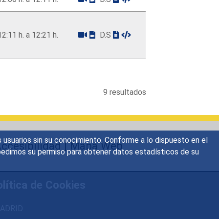
12:11 h. a 12:21 h.
D.S
9 resultados
s usuarios sin su conocimiento. Conforme a lo dispuesto en el
ccesibilidad
|
Mapa Web
o, pedimos su permiso para obtener datos estadísticos de su
lítica de Cookies
 MADRID