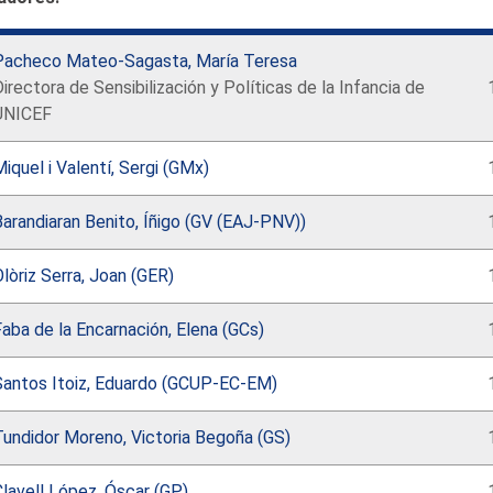
Pacheco Mateo-Sagasta, María Teresa
irectora de Sensibilización y Políticas de la Infancia de
UNICEF
iquel i Valentí, Sergi (GMx)
arandiaran Benito, Íñigo (GV (EAJ-PNV))
lòriz Serra, Joan (GER)
aba de la Encarnación, Elena (GCs)
Santos Itoiz, Eduardo (GCUP-EC-EM)
Tundidor Moreno, Victoria Begoña (GS)
lavell López, Óscar (GP)