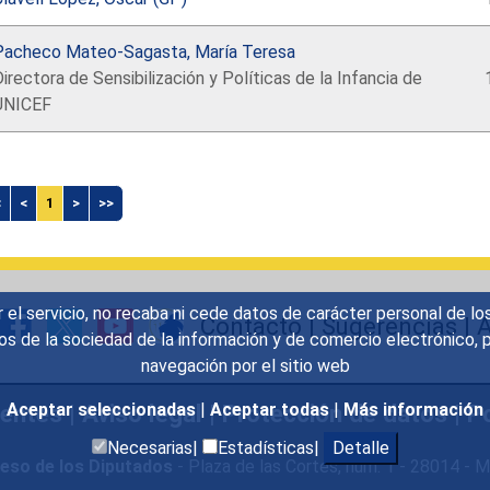
Pacheco Mateo-Sagasta, María Teresa
irectora de Sensibilización y Políticas de la Infancia de
UNICEF
<
<
1
>
>>
r el servicio, no recaba ni cede datos de carácter personal de lo
Contacto
|
Sugerencias
|
A
icios de la sociedad de la información y de comercio electrónic
navegación por el sitio web
uentes
|
Aviso legal
|
Protección de datos
|
Po
Aceptar seleccionadas
|
Aceptar todas
|
Más información
Necesarias|
Estadísticas|
Detalle
eso de los Diputados
- Plaza de las Cortes, núm. 1 - 28014 -