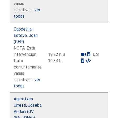
varias
iniciativas :
ver
todas
Capdevila i
Esteve, Joan
(GER)
NOTA: Esta
intervención
19:22 h. a
D.S
trató
19:34 h.
conjuntamente
varias
iniciativas :
ver
todas
Agirretxea
Urresti, Joseba
Andoni (GV
(EAJ-PNV))