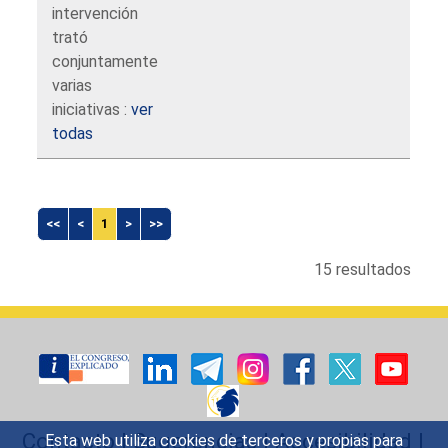
intervención
trató
conjuntamente
varias
iniciativas :
ver
todas
<<
<
1
>
>>
15 resultados
Contacto
|
Sugerencias
|
Accesibilidad
|
Esta web utiliza cookies de terceros y propias para