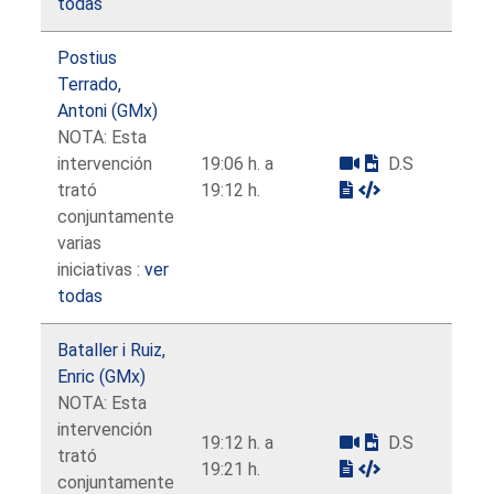
todas
Postius
Terrado,
Antoni (GMx)
NOTA: Esta
intervención
19:06 h. a
D.S
trató
19:12 h.
conjuntamente
varias
iniciativas :
ver
todas
Bataller i Ruiz,
Enric (GMx)
NOTA: Esta
intervención
19:12 h. a
D.S
trató
19:21 h.
conjuntamente