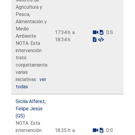
Agricultura y
Pesca,
Alimentación y
Medio
17:34 h. a
D.S
Ambiente
18:34 h.
NOTA: Esta
intervención
trató
conjuntamente
varias
iniciativas :
ver
todas
Sicilia Alférez,
Felipe Jesús
(GS)
NOTA: Esta
intervención
18:35 h. a
D.S