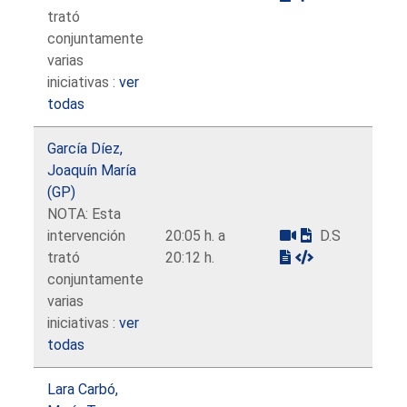
trató
conjuntamente
varias
iniciativas :
ver
todas
García Díez,
Joaquín María
(GP)
NOTA: Esta
intervención
20:05 h. a
D.S
trató
20:12 h.
conjuntamente
varias
iniciativas :
ver
todas
Lara Carbó,