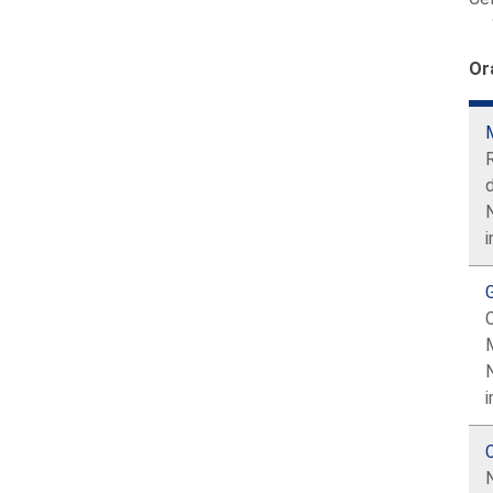
Or
i
C
i
C