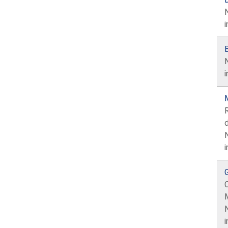
i
B
i
i
C
i