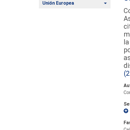
Alternar
Unión Europea
C
As
ci
mo
la
po
as
di
(
Au
Com
Se
Fa
Ce