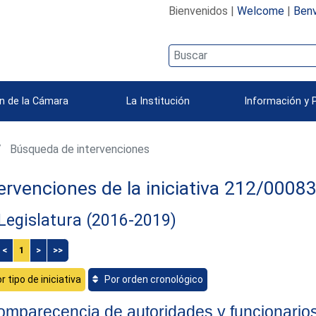
Bienvenidos |
Welcome
|
Benv
n de la Cámara
La Institución
Información y 
Búsqueda de intervenciones
ervenciones de la iniciativa 212/0008
 Legislatura (2016-2019)
<
1
>
>>
r tipo de iniciativa
Por orden cronológico
mparecencia de autoridades y funcionario