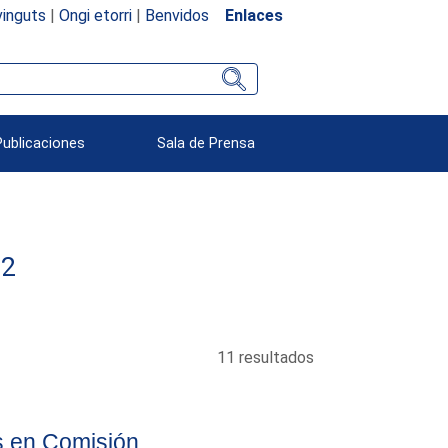
inguts
|
Ongi etorri
|
Benvidos
Enlaces
Publicaciones
Sala de Prensa
32
11 resultados
s en Comisión.