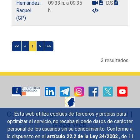
Hernández,
09:33 h. a 09:35
D.S
Raquel
h.
(GP)
<<
<
1
>
>>
3 resultados
Contacto
|
Sugerencias
|
Accesibilidad
|
Esta web utiliza cookies de terceros y propias para
optimizar el servicio, no recaba ni cede datos de carácter
Mapa Web
personal de los usuarios sin su conocimiento. Conforme a
lo dispuesto en el
artículo 22.2 de la Ley 34/2002
, de 11