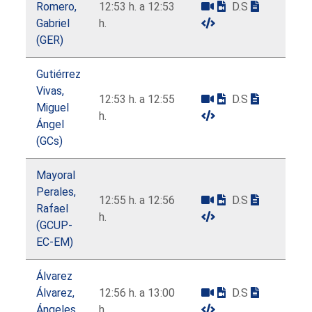
Romero,
12:53 h. a 12:53
D.S
Gabriel
h.
(GER)
Gutiérrez
Vivas,
12:53 h. a 12:55
D.S
Miguel
h.
Ángel
(GCs)
Mayoral
Perales,
12:55 h. a 12:56
D.S
Rafael
h.
(GCUP-
EC-EM)
Álvarez
Álvarez,
12:56 h. a 13:00
D.S
Ángeles
h.