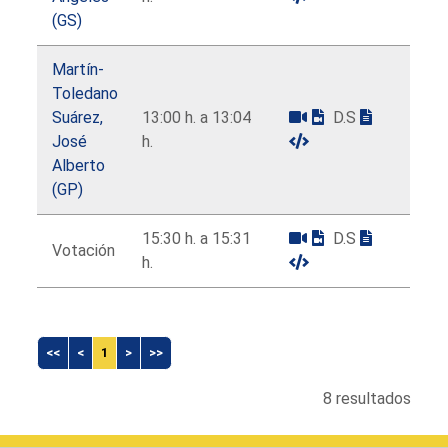
(GS)
Martín-
Toledano
Suárez,
13:00 h. a 13:04
D.S
José
h.
Alberto
(GP)
15:30 h. a 15:31
D.S
Votación
h.
<<
<
1
>
>>
8 resultados