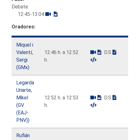
Debate
12:45-13:04
Oradores:
Miquel i
Valentí,
12:46 h. a 12:52
D.S
Sergi
h.
(GMx)
Legarda
Uriarte,
Mikel
12:52 h. a 12:53
D.S
(GV
h.
(EAJ-
PNV))
Rufián