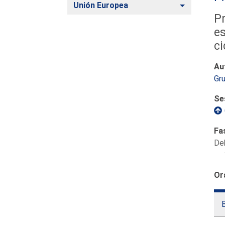
Alternar
Unión Europea
Pr
es
ci
Au
Gr
Se
Fa
De
Or
B