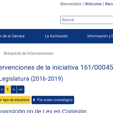
Bienvenidos |
Welcome
|
Benv
n de la Cámara
La Institución
Información y 
Búsqueda de intervenciones
ervenciones de la iniciativa 161/0004
 Legislatura (2016-2019)
<
1
>
>>
r tipo de iniciativa
Por orden cronológico
oposición no de Ley en Comisión.