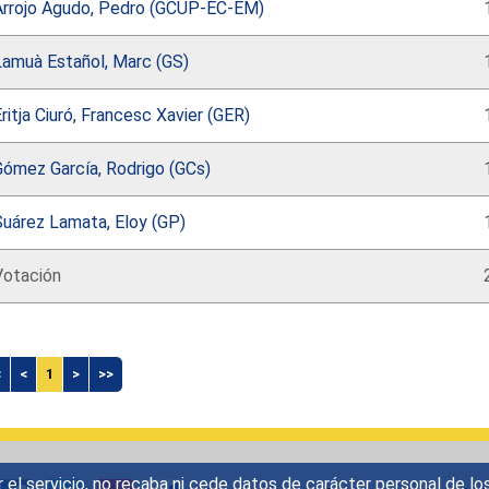
Arrojo Agudo, Pedro (GCUP-EC-EM)
Lamuà Estañol, Marc (GS)
ritja Ciuró, Francesc Xavier (GER)
Gómez García, Rodrigo (GCs)
Suárez Lamata, Eloy (GP)
Votación
<
<
1
>
>>
r el servicio, no recaba ni cede datos de carácter personal de lo