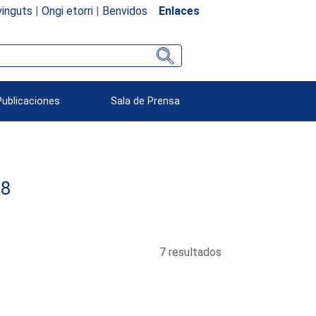
inguts
|
Ongi etorri
|
Benvidos
Enlaces
Publicaciones
Sala de Prensa
58
7 resultados