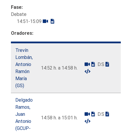
Fase:
Debate
14:51-15:09
Oradores:
Trevín
Lombán,
Antonio
D.S
14:52 h. a 14:58 h.
Ramón
María
(GS)
Delgado
Ramos,
Juan
D.S
14:58 h. a 15:01 h.
Antonio
(GCUP-