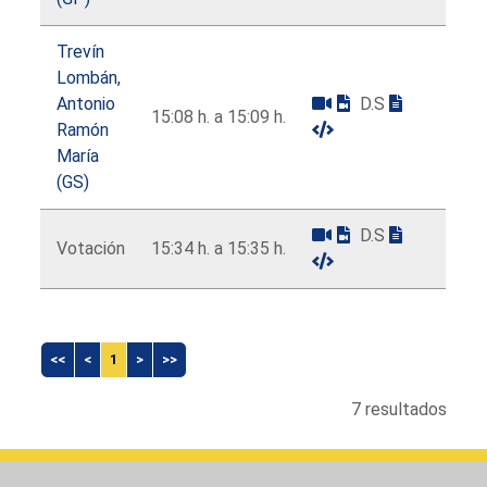
Trevín
Lombán,
Antonio
D.S
15:08 h. a 15:09 h.
Ramón
María
(GS)
D.S
Votación
15:34 h. a 15:35 h.
<<
<
1
>
>>
7 resultados