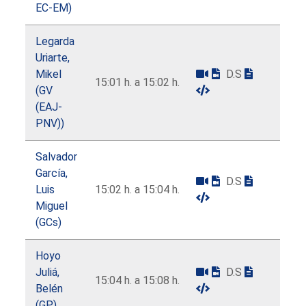
EC-EM)
Legarda
Uriarte,
Mikel
D.S
15:01 h. a 15:02 h.
(GV
(EAJ-
PNV))
Salvador
García,
D.S
Luis
15:02 h. a 15:04 h.
Miguel
(GCs)
Hoyo
Juliá,
D.S
15:04 h. a 15:08 h.
Belén
(GP)