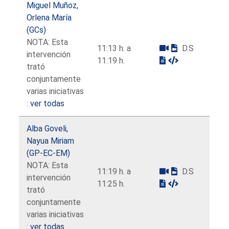
Miguel Muñoz,
Orlena María
(GCs)
NOTA: Esta
11:13 h. a
D.S
intervención
11:19 h.
trató
conjuntamente
varias iniciativas
:
ver todas
Alba Goveli,
Nayua Miriam
(GP-EC-EM)
NOTA: Esta
11:19 h. a
D.S
intervención
11:25 h.
trató
conjuntamente
varias iniciativas
:
ver todas