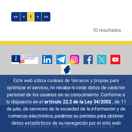
<<
<
1
>
>>
10 resultados
Contacto
|
Sugerencias
|
Accesibilidad
|
Esta web utiliza cookies de terceros y propias para
optimizar el servicio, no recaba ni cede datos de carácter
Mapa Web
personal de los usuarios sin su conocimiento. Conforme a
lo dispuesto en el
artículo 22.2 de la Ley 34/2002
, de 11
de julio, de servicios de la sociedad de la información y de
Preguntas Frecuentes
|
Aviso legal
|
comercio electrónico, pedimos su permiso para obtener
datos estadísticos de su navegación por el sitio web
Protección de datos
|
Política de