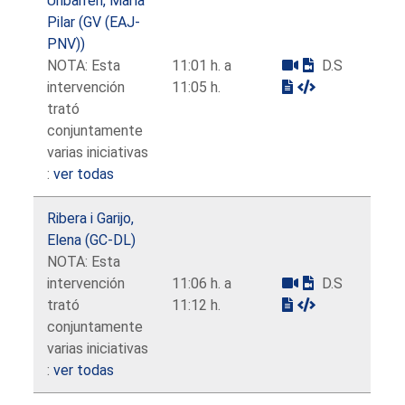
Uribarren, María
Pilar (GV (EAJ-
PNV))
NOTA: Esta
11:01 h. a
D.S
intervención
11:05 h.
trató
conjuntamente
varias iniciativas
:
ver todas
Ribera i Garijo,
Elena (GC-DL)
NOTA: Esta
intervención
11:06 h. a
D.S
trató
11:12 h.
conjuntamente
varias iniciativas
:
ver todas