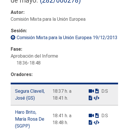
de mayo.
(282/000278)
Autor:
Comisión Mixta para la Unión Europea
Sesión:
Comisión Mixta para la Unión Europea 19/12/2013
Fase:
Aprobación del Informe
18:36-18:48
Oradores:
Segura Clavell,
18:37 h. a
D.S
José (GS)
18:41 h.
Haro Brito,
18:41 h. a
D.S
María Rosa De
18:48 h.
(SGPP)