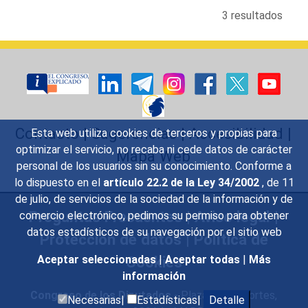
3 resultados
Contacto
|
Sugerencias
|
Accesibilidad
|
Esta web utiliza cookies de terceros y propias para
optimizar el servicio, no recaba ni cede datos de carácter
Mapa Web
personal de los usuarios sin su conocimiento. Conforme a
lo dispuesto en el
artículo 22.2 de la Ley 34/2002
, de 11
de julio, de servicios de la sociedad de la información y de
Preguntas Frecuentes
|
Aviso legal
|
comercio electrónico, pedimos su permiso para obtener
datos estadísticos de su navegación por el sitio web
Protección de datos
|
Política de
Cookies
Aceptar seleccionadas
|
Aceptar todas
|
Más
información
Congreso de los Diputados
- Plaza de las Cortes,
Necesarias|
Estadísticas|
Detalle