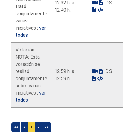
12:32 h. a
D.S
trató
12:40 h.
conjuntamente
varias
iniciativas :
ver
todas
Votación
NOTA: Esta
votación se
realizó
12:59 h. a
D.S
conjuntamente
12:59 h.
sobre varias
iniciativas :
ver
todas
<<
<
1
>
>>