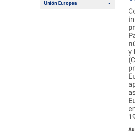
Alternar
Unión Europea
C
in
pr
Pa
nú
y 
(C
pr
Eu
ap
as
E
en
1
Au