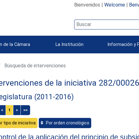
Bienvenidos |
Welcome
|
Benv
n de la Cámara
La Institución
Información y 
Búsqueda de intervenciones
ervenciones de la iniciativa 282/0002
egislatura (2011-2016)
<
1
>
>>
r tipo de iniciativa
Por orden cronológico
ntrol de la aplicación del principio de subsi