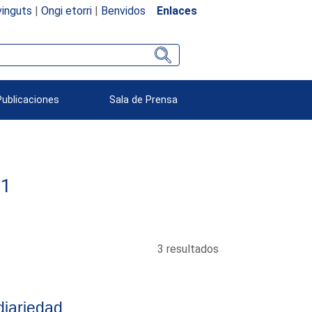
inguts
|
Ongi etorri
|
Benvidos
Enlaces
Publicaciones
Sala de Prensa
61
3 resultados
diariedad.