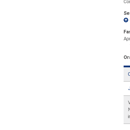
Com
Se
Fa
Ap
Or
C
N
i