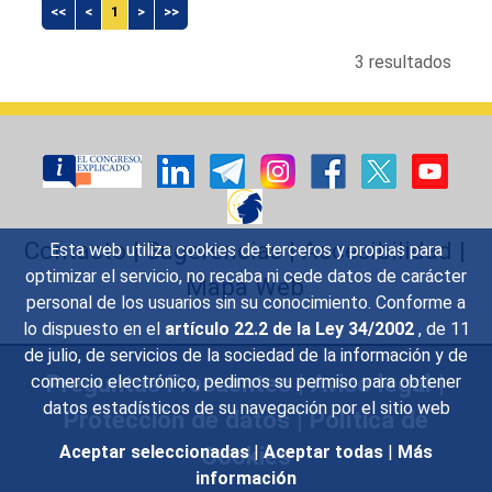
<<
<
1
>
>>
3 resultados
Contacto
|
Sugerencias
|
Accesibilidad
|
Esta web utiliza cookies de terceros y propias para
optimizar el servicio, no recaba ni cede datos de carácter
Mapa Web
personal de los usuarios sin su conocimiento. Conforme a
lo dispuesto en el
artículo 22.2 de la Ley 34/2002
, de 11
de julio, de servicios de la sociedad de la información y de
Preguntas Frecuentes
|
Aviso legal
|
comercio electrónico, pedimos su permiso para obtener
datos estadísticos de su navegación por el sitio web
Protección de datos
|
Política de
Cookies
Aceptar seleccionadas
|
Aceptar todas
|
Más
información