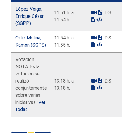
López Veiga,
11:51 h. a
D.S
Enrique César
11:54 h.
(SGPP)
Ortiz Molina,
11:54 h. a
D.S
Ramón (SGPS)
11:55 h.
Votación
NOTA: Esta
votación se
realizó
13:18 h. a
D.S
conjuntamente
13:18 h.
sobre varias
iniciativas :
ver
todas