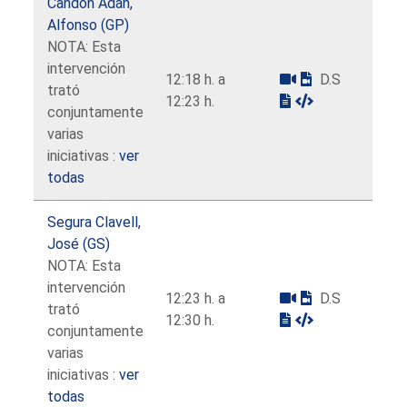
Candón Adán,
Alfonso (GP)
NOTA: Esta
intervención
12:18 h. a
D.S
trató
12:23 h.
conjuntamente
varias
iniciativas :
ver
todas
Segura Clavell,
José (GS)
NOTA: Esta
intervención
12:23 h. a
D.S
trató
12:30 h.
conjuntamente
varias
iniciativas :
ver
todas