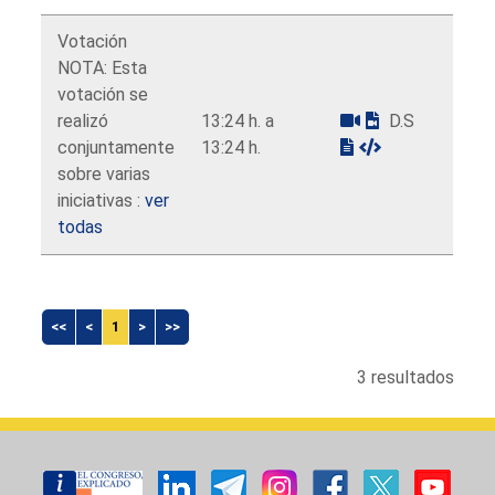
Votación
NOTA: Esta
votación se
realizó
13:24 h. a
D.S
conjuntamente
13:24 h.
sobre varias
iniciativas :
ver
todas
<<
<
1
>
>>
3 resultados