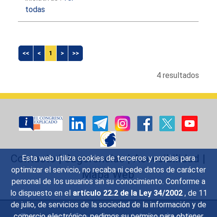
todas
<<
<
1
>
>>
4 resultados
Contacto
|
Sugerencias
|
Accesibilidad
|
Esta web utiliza cookies de terceros y propias para
optimizar el servicio, no recaba ni cede datos de carácter
Mapa Web
personal de los usuarios sin su conocimiento. Conforme a
lo dispuesto en el
artículo 22.2 de la Ley 34/2002
, de 11
de julio, de servicios de la sociedad de la información y de
Preguntas Frecuentes
|
Aviso legal
|
comercio electrónico, pedimos su permiso para obtener