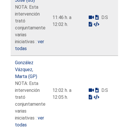
José (GS)
NOTA: Esta
intervención
11:46 h. a
D.S
trató
12:02 h.
conjuntamente
varias
iniciativas :
ver
todas
González
Vázquez,
Marta (GP)
NOTA: Esta
intervención
12:02 h. a
D.S
trató
12:05 h.
conjuntamente
varias
iniciativas :
ver
todas