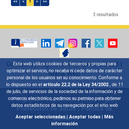
<<
<
1
>
>>
3 resultados
Contacto
|
Sugerencias
|
Accesibilidad
|
Esta web utiliza cookies de terceros y propias para
optimizar el servicio, no recaba ni cede datos de carácter
Mapa Web
personal de los usuarios sin su conocimiento. Conforme a
lo dispuesto en el
artículo 22.2 de la Ley 34/2002
, de 11
de julio, de servicios de la sociedad de la información y de
Preguntas Frecuentes
|
Aviso legal
|
comercio electrónico, pedimos su permiso para obtener
datos estadísticos de su navegación por el sitio web
Protección de datos
|
Política de
Cookies
Aceptar seleccionadas
|
Aceptar todas
|
Más
información