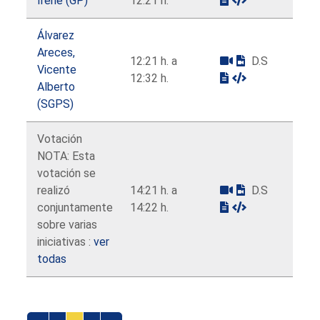
Irene (GP)
12:21 h.
Álvarez
Areces,
12:21 h. a
D.S
Vicente
12:32 h.
Alberto
(SGPS)
Votación
NOTA: Esta
votación se
realizó
14:21 h. a
D.S
conjuntamente
14:22 h.
sobre varias
iniciativas :
ver
todas