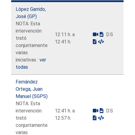
López Garrido,
José (GP)
NOTA: Esta
intervención
12:11 h. a
D.S
trató
12:41 h.
conjuntamente
varias
iniciativas :
ver
todas
Fernández
Ortega, Juan
Manuel (SGPS)
NOTA: Esta
intervención
12:41 h. a
D.S
trató
12:57 h.
conjuntamente
varias