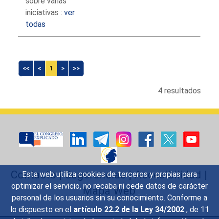
sobre varias
iniciativas :
ver
todas
<<
<
1
>
>>
4 resultados
Contacto
|
Sugerencias
|
Accesibilidad
|
Esta web utiliza cookies de terceros y propias para
optimizar el servicio, no recaba ni cede datos de carácter
Mapa Web
personal de los usuarios sin su conocimiento. Conforme a
lo dispuesto en el
artículo 22.2 de la Ley 34/2002
, de 11