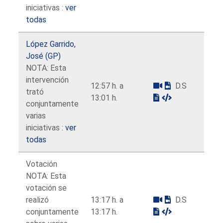
iniciativas :
ver
todas
López Garrido,
José (GP)
NOTA: Esta
intervención
12:57 h. a
D.S
trató
13:01 h.
conjuntamente
varias
iniciativas :
ver
todas
Votación
NOTA: Esta
votación se
realizó
13:17 h. a
D.S
conjuntamente
13:17 h.