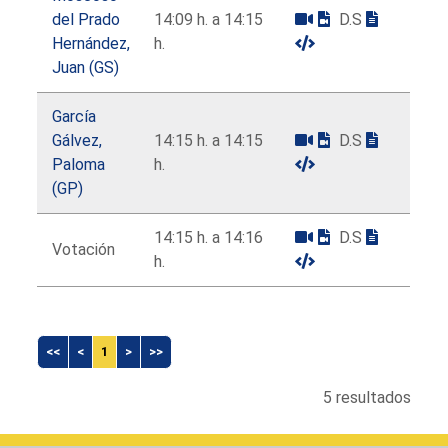
del Prado
14:09 h. a 14:15
D.S
Hernández,
h.
Juan (GS)
García
Gálvez,
14:15 h. a 14:15
D.S
Paloma
h.
(GP)
14:15 h. a 14:16
D.S
Votación
h.
<<
<
1
>
>>
5 resultados