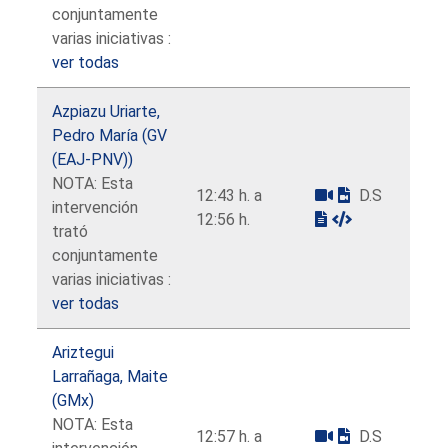
conjuntamente
varias iniciativas :
ver todas
Azpiazu Uriarte,
Pedro María (GV
(EAJ-PNV))
NOTA: Esta
12:43 h. a
D.S
intervención
12:56 h.
trató
conjuntamente
varias iniciativas :
ver todas
Ariztegui
Larrañaga, Maite
(GMx)
NOTA: Esta
12:57 h. a
D.S