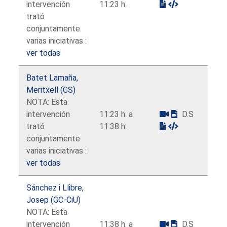
intervención
11:23 h.
trató
conjuntamente
varias iniciativas :
ver todas
Batet Lamaña,
Meritxell (GS)
NOTA: Esta
intervención
11:23 h. a
D.S
trató
11:38 h.
conjuntamente
varias iniciativas :
ver todas
Sánchez i Llibre,
Josep (GC-CiU)
NOTA: Esta
intervención
11:38 h. a
D.S