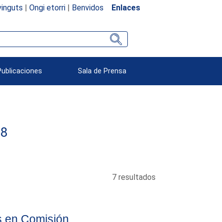
inguts
|
Ongi etorri
|
Benvidos
Enlaces
Publicaciones
Sala de Prensa
78
7 resultados
s en Comisión.