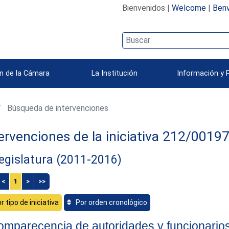
Bienvenidos |
Welcome
|
Benv
n de la Cámara
La Institución
Información y 
Búsqueda de intervenciones
ervenciones de la iniciativa 212/0019
egislatura (2011-2016)
<
1
>
>>
r tipo de iniciativa
Por orden cronológico
mparecencia de autoridades y funcionario