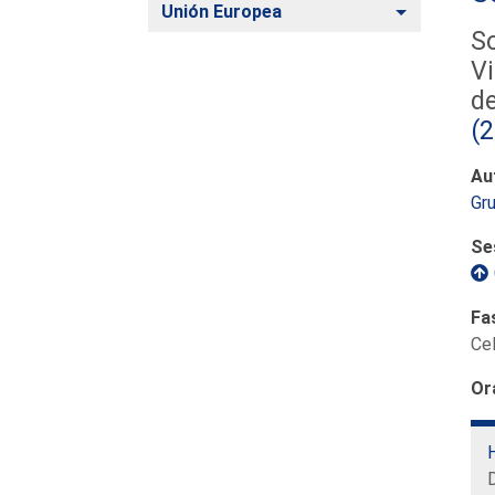
Alternar
Unión Europea
So
Vi
de
(
Au
Gru
Se
Fa
Ce
Or
H
D