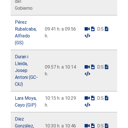
del
Gobierno
Pérez
Rubalcaba,
09:41 h. a 09:56
D.S
Alfredo
h.
(GS)
Duran i
Lleida,
09:57 h. a 10:14
D.S
Josep
h.
Antoni (GC-
CiU)
Lara Moya,
10:15 h. a 10:29
D.S
Cayo (GIP)
h.
Díez
González,
10:30 h. a 10:46
D.S