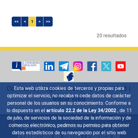
<<
<
1
>
>>
20 resultados
Contacto
|
Sugerencias
|
Accesibilidad
|
Esta web utiliza cookies de terceros y propias para
optimizar el servicio, no recaba ni cede datos de carácter
Mapa Web
personal de los usuarios sin su conocimiento. Conforme a
lo dispuesto en el
artículo 22.2 de la Ley 34/2002
, de 11
de julio, de servicios de la sociedad de la información y de
Preguntas Frecuentes
|
Aviso legal
|
comercio electrónico, pedimos su permiso para obtener
datos estadísticos de su navegación por el sitio web
Protección de datos
|
Política de