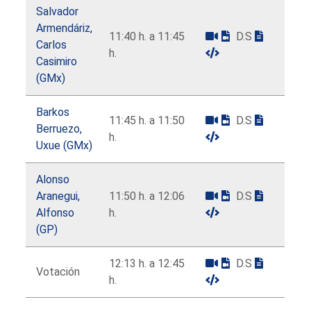
Salvador
Armendáriz,
11:40 h. a 11:45
D.S
Carlos
h.
Casimiro
(GMx)
Barkos
11:45 h. a 11:50
D.S
Berruezo,
h.
Uxue (GMx)
Alonso
Aranegui,
11:50 h. a 12:06
D.S
Alfonso
h.
(GP)
12:13 h. a 12:45
D.S
Votación
h.