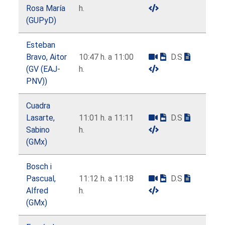
Rosa María
h.
(GUPyD)
Esteban
Bravo, Aitor
10:47 h. a 11:00
D.S
(GV (EAJ-
h.
PNV))
Cuadra
Lasarte,
11:01 h. a 11:11
D.S
Sabino
h.
(GMx)
Bosch i
Pascual,
11:12 h. a 11:18
D.S
Alfred
h.
(GMx)