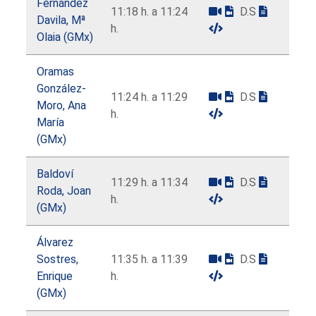
Fernández
11:18 h. a 11:24
D.S
Davila, Mª
h.
Olaia (GMx)
Oramas
González-
11:24 h. a 11:29
D.S
Moro, Ana
h.
María
(GMx)
Baldoví
11:29 h. a 11:34
D.S
Roda, Joan
h.
(GMx)
Álvarez
Sostres,
11:35 h. a 11:39
D.S
Enrique
h.
(GMx)