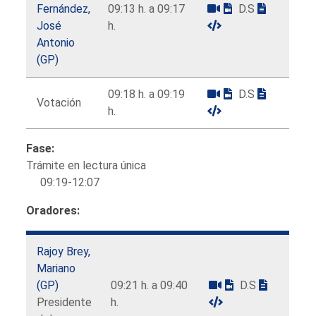
Fernández,
09:13 h. a 09:17
D.S
José
h.
Antonio
(GP)
09:18 h. a 09:19
D.S
Votación
h.
Fase:
Trámite en lectura única
09:19-12:07
Oradores:
Rajoy Brey,
Mariano
(GP)
09:21 h. a 09:40
D.S
Presidente
h.