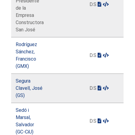
Presidente
D.S
de la
Empresa
Constructora
San José
Rodríguez
Sánchez,
D.S
Francisco
(GMX)
Segura
Clavell, José
D.S
(GS)
Sedó i
Marsal,
D.S
Salvador
(GC-CiU)