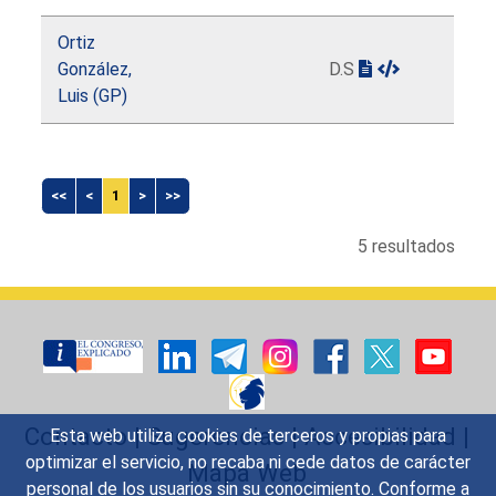
Ortiz
González,
D.S
Luis (GP)
<<
<
1
>
>>
5 resultados
Contacto
|
Sugerencias
|
Accesibilidad
|
Esta web utiliza cookies de terceros y propias para
optimizar el servicio, no recaba ni cede datos de carácter
Mapa Web
personal de los usuarios sin su conocimiento. Conforme a