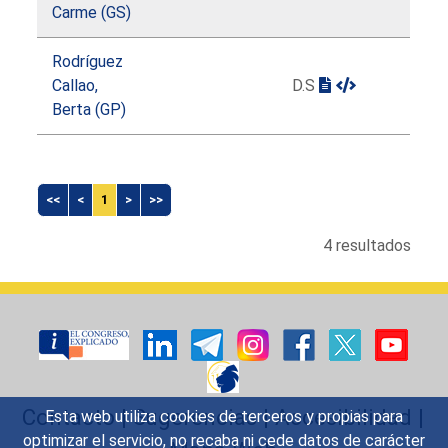
Carme (GS)
Rodríguez
Callao,
D.S
Berta (GP)
<<
<
1
>
>>
4 resultados
Contacto
|
Sugerencias
|
Accesibilidad
|
Esta web utiliza cookies de terceros y propias para
optimizar el servicio, no recaba ni cede datos de carácter