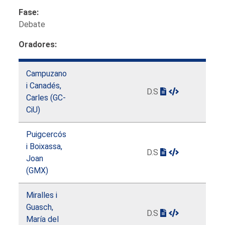
Fase:
Debate
Oradores:
Campuzano
i Canadés,
D.S
Carles (GC-
CiU)
Puigcercós
i Boixassa,
D.S
Joan
(GMX)
Miralles i
Guasch,
D.S
María del