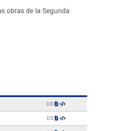
las obras de la Segunda
D.S
D.S