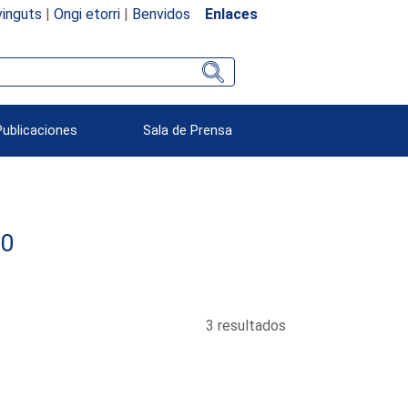
inguts
|
Ongi etorri
|
Benvidos
Enlaces
Publicaciones
Sala de Prensa
60
3 resultados