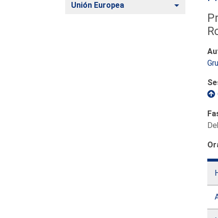
Alternar
Unión Europea
Pr
R
Au
Gru
Se
Fa
De
Or
H