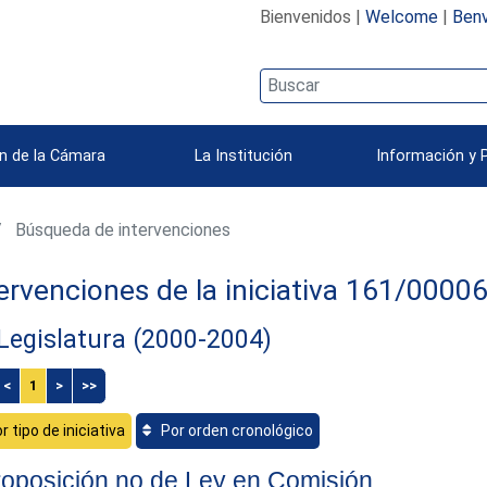
Bienvenidos |
Welcome
|
Benv
n de la Cámara
La Institución
Información y 
Búsqueda de intervenciones
ervenciones de la iniciativa 161/0000
 Legislatura (2000-2004)
<
1
>
>>
r tipo de iniciativa
Por orden cronológico
oposición no de Ley en Comisión.