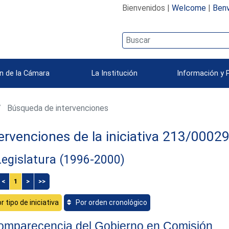
Bienvenidos |
Welcome
|
Benv
n de la Cámara
La Institución
Información y 
Búsqueda de intervenciones
ervenciones de la iniciativa 213/0002
Legislatura (1996-2000)
<
1
>
>>
r tipo de iniciativa
Por orden cronológico
omparecencia del Gobierno en Comisión