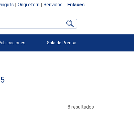
inguts
|
Ongi etorri
|
Benvidos
Enlaces
Publicaciones
Sala de Prensa
95
8 resultados