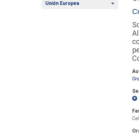
Alternar
Unión Europea
Co
So
Al
co
pe
C
Au
Gru
Se
Fa
Ce
Or