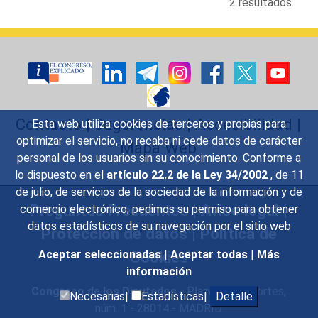
2 resultados
Contacto
|
Sugerencias
|
Accesibilidad
|
Esta web utiliza cookies de terceros y propias para
optimizar el servicio, no recaba ni cede datos de carácter
Mapa Web
personal de los usuarios sin su conocimiento. Conforme a
lo dispuesto en el
artículo 22.2 de la Ley 34/2002
, de 11
de julio, de servicios de la sociedad de la información y de
Preguntas Frecuentes
|
Aviso legal
|
comercio electrónico, pedimos su permiso para obtener
datos estadísticos de su navegación por el sitio web
Protección de datos
|
Política de
Cookies
Aceptar seleccionadas
|
Aceptar todas
|
Más
información
Congreso de los Diputados
- Plaza de las Cortes,
Necesarias|
Estadísticas|
Detalle
núm. 1 - 28014 - MADRID