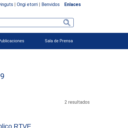
inguts
|
Ongi etorri
|
Benvidos
Enlaces
Publicaciones
Sala de Prensa
89
2 resultados
blico RTVE.