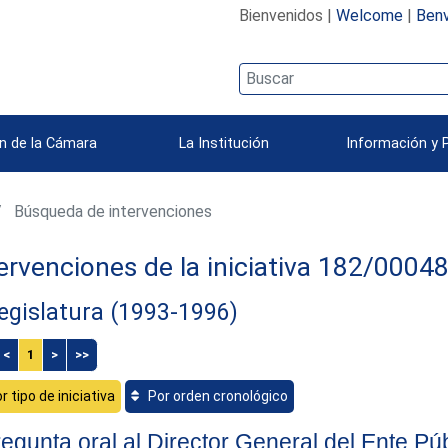
Bienvenidos |
Welcome
|
Benv
n de la Cámara
La Institución
Información y 
Búsqueda de intervenciones
ervenciones de la iniciativa 182/0004
egislatura (1993-1996)
<
1
>
>>
r tipo de iniciativa
Por orden cronológico
egunta oral al Director General del Ente Pú