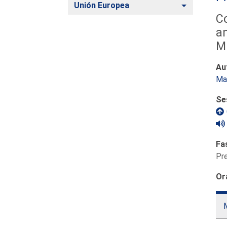
Alternar
Unión Europea
C
am
Mu
Au
Mar
Se
Fa
Pr
Or