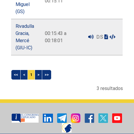
00:15:11
Miguel
(GS)
Rivadulla
Gracia,
00:15:43 a
D.S
Mercé
00:18:01
(GIU-IC)
<<
<
1
>
>>
3 resultados