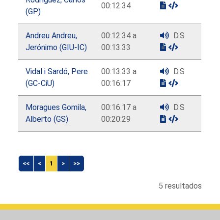
00:12:34
(GP)
Andreu Andreu,
00:12:34 a
D.S
Jerónimo (GIU-IC)
00:13:33
Vidal i Sardó, Pere
00:13:33 a
D.S
(GC-CiU)
00:16:17
Moragues Gomila,
00:16:17 a
D.S
Alberto (GS)
00:20:29
<<
<
1
>
>>
5 resultados