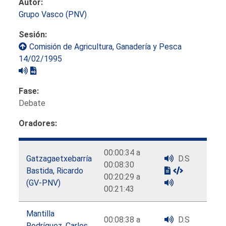
Autor:
Grupo Vasco (PNV)
Sesión:
Comisión de Agricultura, Ganadería y Pesca
14/02/1995
Fase:
Debate
Oradores:
00:00:34 a
Gatzagaetxebarría
D.S
00:08:30
Bastida, Ricardo
00:20:29 a
(GV-PNV)
00:21:43
Mantilla
00:08:38 a
D.S
Rodríguez, Carlos