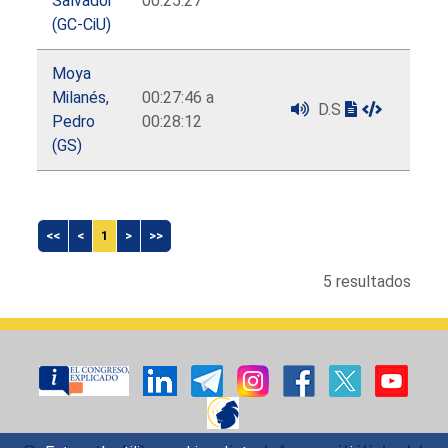
Salvador
00:25:27
(GC-CiU)
Moya
Milanés,
00:27:46 a
D.S
Pedro
00:28:12
(GS)
<<
<
1
>
>>
5 resultados