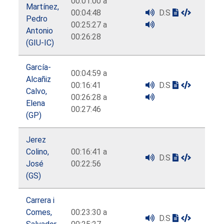
00:01:00 a
Martínez,
00:04:48
D.S
Pedro
00:25:27 a
Antonio
00:26:28
(GIU-IC)
García-
00:04:59 a
Alcañiz
00:16:41
D.S
Calvo,
00:26:28 a
Elena
00:27:46
(GP)
Jerez
Colino,
00:16:41 a
D.S
José
00:22:56
(GS)
Carrera i
Comes,
00:23:30 a
D.S