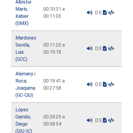
Albistur
Marín,
00:10:31 a
D.S
Xabier
00:11:03
(GMX)
Mardones
Sevilla,
00:11:20 a
D.S
Luis
00:19:18
(GCC)
Alemany i
Roca,
00:19:41 a
D.S
Joaquima
00:27:58
(GC-CiU)
López
Garrido,
00:28:29 a
D.S
Diego
00:38:54
(GIU-IC)