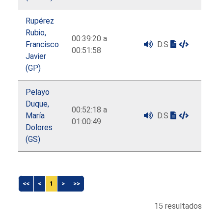
Rupérez
Rubio,
00:39:20 a
Francisco
D.S
00:51:58
Javier
(GP)
Pelayo
Duque,
00:52:18 a
María
D.S
01:00:49
Dolores
(GS)
<<
<
1
>
>>
15 resultados