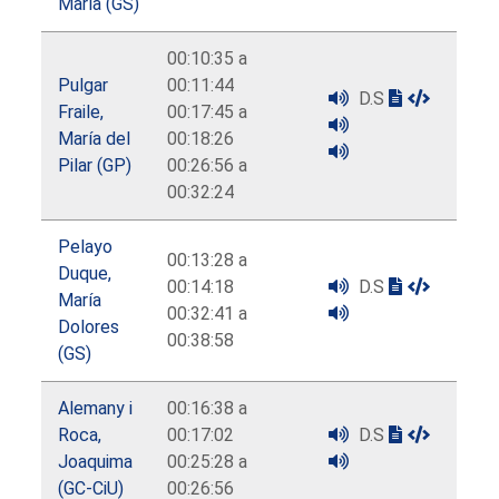
María (GS)
00:10:35 a
Pulgar
00:11:44
D.S
Fraile,
00:17:45 a
María del
00:18:26
Pilar (GP)
00:26:56 a
00:32:24
Pelayo
00:13:28 a
Duque,
00:14:18
D.S
María
00:32:41 a
Dolores
00:38:58
(GS)
Alemany i
00:16:38 a
Roca,
00:17:02
D.S
Joaquima
00:25:28 a
(GC-CiU)
00:26:56