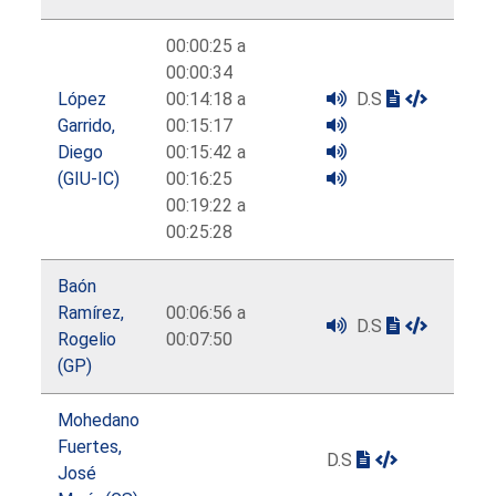
00:00:25 a
00:00:34
López
00:14:18 a
D.S
Garrido,
00:15:17
Diego
00:15:42 a
(GIU-IC)
00:16:25
00:19:22 a
00:25:28
Baón
Ramírez,
00:06:56 a
D.S
Rogelio
00:07:50
(GP)
Mohedano
Fuertes,
D.S
José