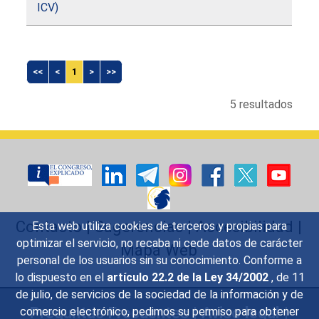
ICV)
<<
<
1
>
>>
5 resultados
Contacto
|
Sugerencias
|
Accesibilidad
|
Esta web utiliza cookies de terceros y propias para
optimizar el servicio, no recaba ni cede datos de carácter
Mapa Web
personal de los usuarios sin su conocimiento. Conforme a
lo dispuesto en el
artículo 22.2 de la Ley 34/2002
, de 11
de julio, de servicios de la sociedad de la información y de
Preguntas Frecuentes
|
Aviso legal
|
comercio electrónico, pedimos su permiso para obtener