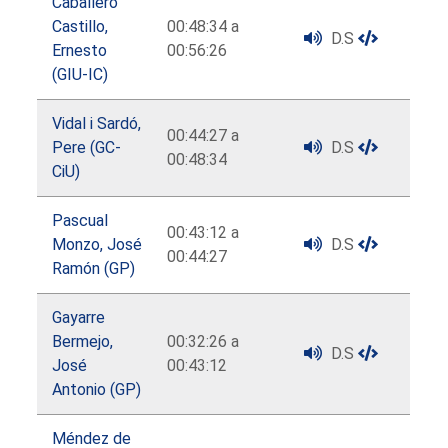
Caballero
Castillo,
00:48:34 a
D.S
Ernesto
00:56:26
(GIU-IC)
Vidal i Sardó,
00:44:27 a
Pere (GC-
D.S
00:48:34
CiU)
Pascual
00:43:12 a
Monzo, José
D.S
00:44:27
Ramón (GP)
Gayarre
Bermejo,
00:32:26 a
D.S
José
00:43:12
Antonio (GP)
Méndez de