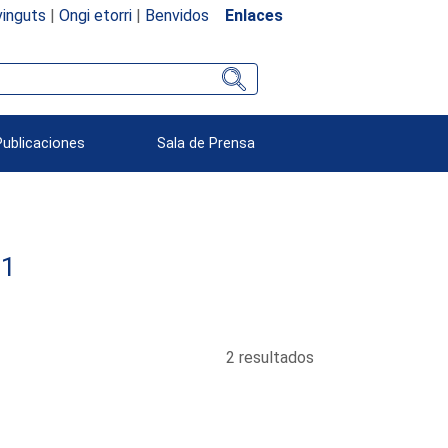
inguts
|
Ongi etorri
|
Benvidos
Enlaces
Publicaciones
Sala de Prensa
51
2 resultados