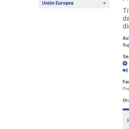
Alternar
Unión Europea
Tr
da
di
Au
Rup
Se
Fa
Pr
Or
R