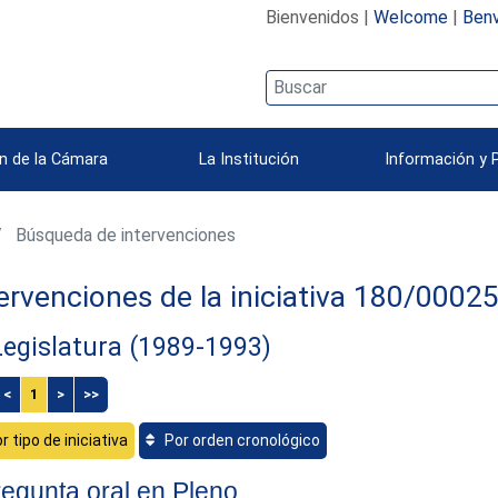
Bienvenidos |
Welcome
|
Benv
n de la Cámara
La Institución
Información y 
Búsqueda de intervenciones
ervenciones de la iniciativa 180/0002
Legislatura (1989-1993)
<
1
>
>>
r tipo de iniciativa
Por orden cronológico
egunta oral en Pleno.