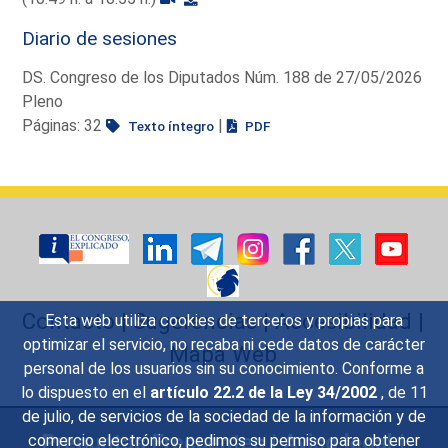
Diario de sesiones
DS. Congreso de los Diputados Núm. 188 de 27/05/2026
Pleno
Páginas: 32
|
Texto íntegro
PDF
Contacto
|
Sugerencias
|
Accesibilidad
|
Esta web utiliza cookies de terceros y propias para
optimizar el servicio, no recaba ni cede datos de carácter
Mapa Web
personal de los usuarios sin su conocimiento. Conforme a
lo dispuesto en el
artículo 22.2 de la Ley 34/2002
, de 11
de julio, de servicios de la sociedad de la información y de
Preguntas Frecuentes
|
Aviso legal
|
comercio electrónico, pedimos su permiso para obtener