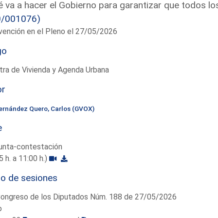
 va a hacer el Gobierno para garantizar que todos l
0/001076)
vención en el Pleno el 27/05/2026
go
tra de Vivienda y Agenda Urbana
or
ernández Quero, Carlos (GVOX)
e
unta-contestación
5 h. a 11:00 h.)
io de sesiones
Congreso de los Diputados Núm. 188 de 27/05/2026
o