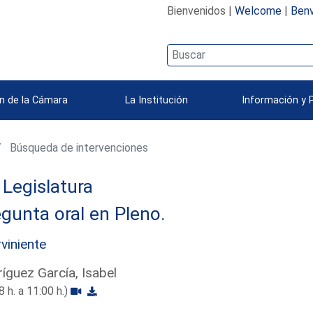
Bienvenidos |
Welcome
|
Benv
n de la Cámara
La Institución
Información y 
Búsqueda de intervenciones
Legislatura
gunta oral en Pleno.
rviniente
íguez García, Isabel
8 h. a 11:00 h.)