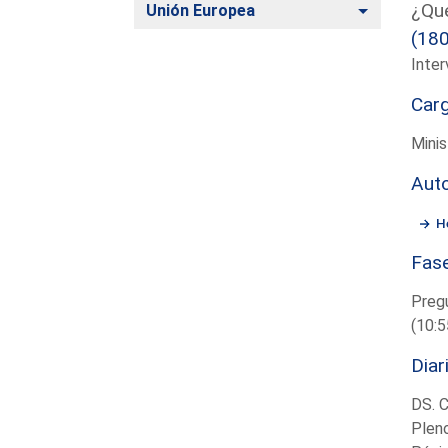
¿Qué
Alternar
Unión Europea
(18
Inter
Car
Minis
Aut
H
Fas
Preg
(10:5
Diar
DS. 
Plen